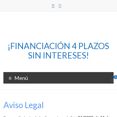
Saltar
al
contenido
Flux
¡FINANCIACIÓN 4 PLAZOS
–
SIN INTERESES!
Bomedia
Cortadoras
Menú
0
y
grabadoras
láser
Aviso Legal