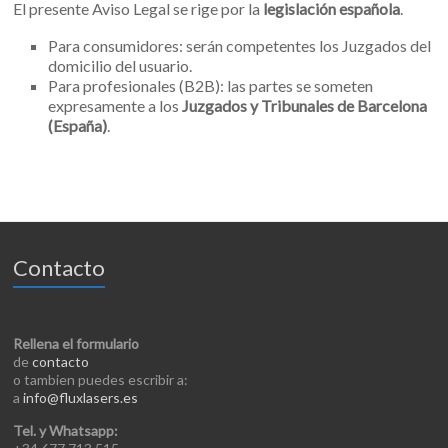
El presente Aviso Legal se rige por la
legislación española
.
Para consumidores: serán competentes los Juzgados del
domicilio del usuario.
Para profesionales (B2B): las partes se someten
expresamente a los
Juzgados y Tribunales de Barcelona
(España)
.
Contacto
Rellena el formulario
de
contacto
o tambien puedes escribir a:
a
info@fluxlasers.es
Tel. y Whatsapp: