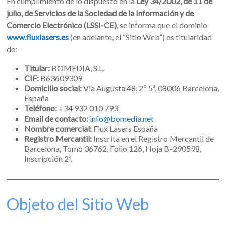
En cumplimiento de lo dispuesto en la
Ley 34/2002, de 11 de
julio, de Servicios de la Sociedad de la Información y de
Comercio Electrónico (LSSI-CE)
, se informa que el dominio
www.fluxlasers.es
(en adelante, el “Sitio Web”) es titularidad
de:
Titular:
BOMEDIA, S.L.
CIF:
B63609309
Domicilio social:
Via Augusta 48, 2º 5ª, 08006 Barcelona,
España
Teléfono:
+34 932 010 793
Email de contacto:
info@bomedia.net
Nombre comercial:
Flux Lasers España
Registro Mercantil:
Inscrita en el Registro Mercantil de
Barcelona, Tomo 36762, Folio 126, Hoja B-290598,
Inscripción 2ª.
Objeto del Sitio Web