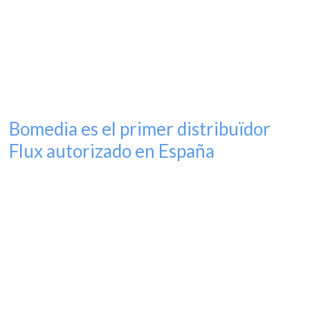
prestaciones de una cortadora láser CO2 industrial. Libera al
artista que llevas dentro y da vida a tus ideas. Beambox es
una potente
Leer más
Bomedia es el primer distribuïdor
Flux autorizado en España