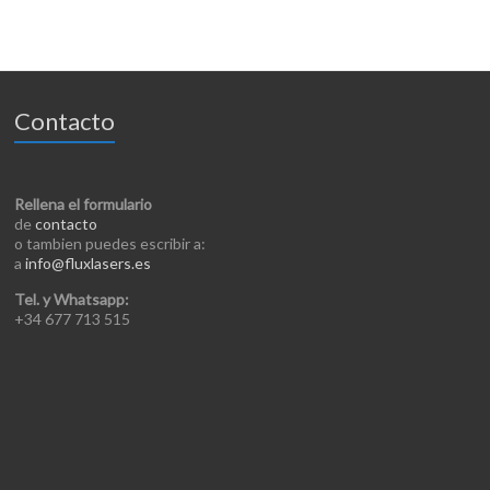
Contacto
Rellena el formulario
de
contacto
o tambien puedes escribir a:
a
info@fluxlasers.es
Tel. y Whatsapp:
+34 677 713 515