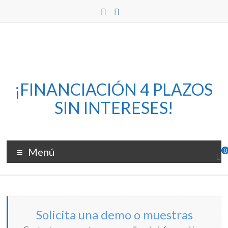
Saltar
al
contenido
Flux
¡FINANCIACIÓN 4 PLAZOS
SIN INTERESES!
–
Bomedia
Cortadoras
Menú
0
y
grabadoras
láser
Solicita una demo o muestras