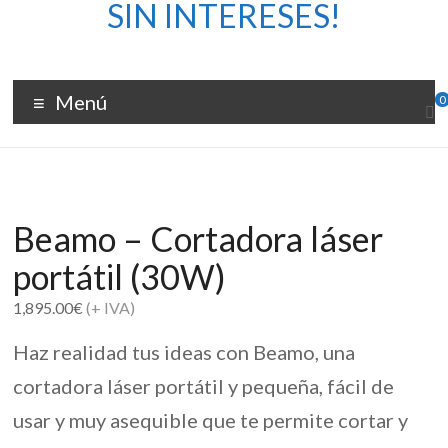
–
SIN INTERESES!
Bomedia
Cortadoras
Menú
0
y
grabadoras
láser
Beamo – Cortadora láser
portátil (30W)
1,895.00
€
(+ IVA)
Haz realidad tus ideas con Beamo, una
cortadora láser portátil y pequeña, fácil de
usar y muy asequible que te permite cortar y