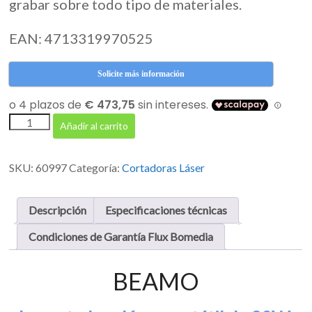
grabar sobre todo tipo de materiales.
EAN: 4713319970525
Solicite más información
Beamo
Añadir al carrito
-
Cortadora
láser
SKU:
60997
Categoría:
Cortadoras Láser
portátil
(30W)
cantidad
Descripción
Especificaciones técnicas
Condiciones de Garantía Flux Bomedia
BEAMO