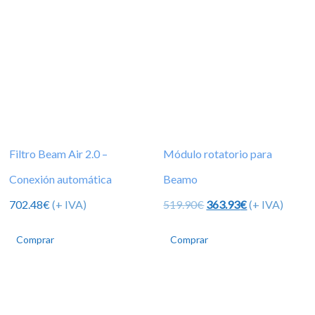
Filtro Beam Air 2.0 –
Módulo rotatorio para
Conexión automática
Beamo
El
El
702.48
€
(+ IVA)
519.90
€
363.93
€
(+ IVA)
precio
precio
original
actual
Comprar
Comprar
era:
es:
519.90€.
363.93€.