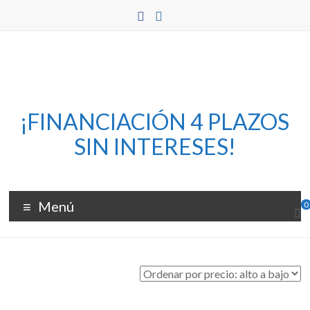
Saltar
al
contenido
Flux
¡FINANCIACIÓN 4 PLAZOS
–
SIN INTERESES!
Bomedia
Cortadoras
Menú
0
y
grabadoras
láser