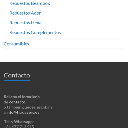
Repuestos Beambox
Repuestos Ador
Repuestos Hexa
Repuestos Complementos
Consumibles
Contacto
Rellena el formulario
de
contacto
o tambien puedes escribir a:
a
info@fluxlasers.es
Tel. y Whatsapp:
+34 677 713 515