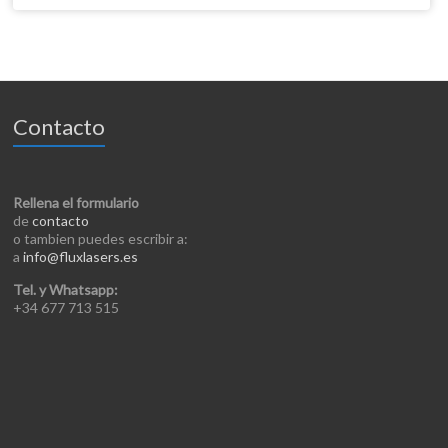
Contacto
Rellena el formulario
de
contacto
o tambien puedes escribir a:
a
info@fluxlasers.es
Tel. y Whatsapp:
+34 677 713 515