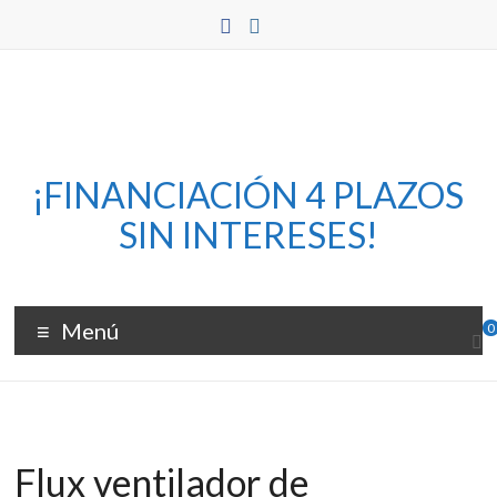
Saltar
al
contenido
Flux
¡FINANCIACIÓN 4 PLAZOS
–
SIN INTERESES!
Bomedia
Cortadoras
Menú
0
y
grabadoras
láser
Flux ventilador de