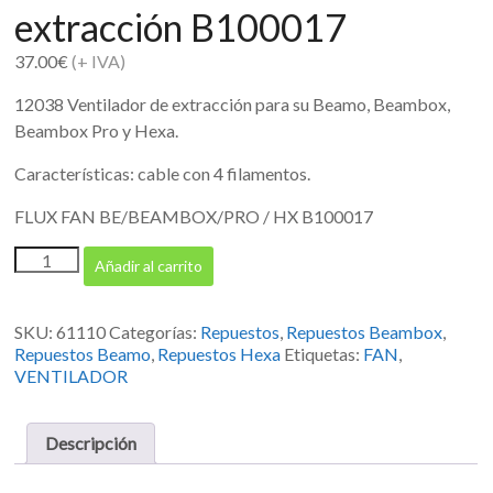
extracción B100017
37.00
€
(+ IVA)
12038 Ventilador de extracción para su Beamo, Beambox,
Beambox Pro y Hexa.
Características: cable con 4 filamentos.
FLUX FAN BE/BEAMBOX/PRO / HX B100017
Flux
Añadir al carrito
ventilador
de
extracción
SKU:
61110
Categorías:
Repuestos
,
Repuestos Beambox
,
B100017
Repuestos Beamo
,
Repuestos Hexa
Etiquetas:
FAN
,
cantidad
VENTILADOR
Descripción