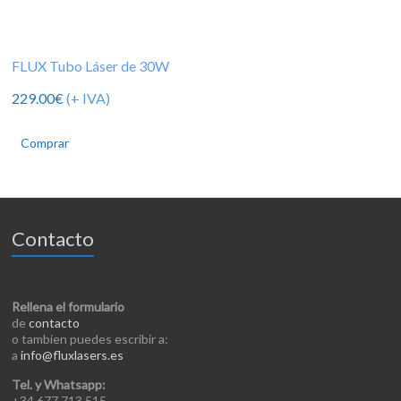
FLUX Tubo Láser de 30W
229.00
€
(+ IVA)
Comprar
Contacto
Rellena el formulario
de
contacto
o tambien puedes escribir a:
a
info@fluxlasers.es
Tel. y Whatsapp:
+34 677 713 515