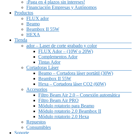
¡Paga en 4 plazos sin intereses!
Financiación Empresas y Autónomos
Productos
FLUX ador
Beamo
Beambox II 55W
HEXA
Tienda
ador – Laser de corte grabado y color
FLUX Ador – (10W o 20W)
Complementos Ador
Tintas Ador
Cortadoras Láser
Beamo – Cortadora láser portátil (30W)
Beambox II 55W
Hexa – Cortadora láser CO2 (60W)
Accesorios
Filtro Beam Air 2.0 – Conexión automática
Filtro Beam Air PRO
Módulo rotatorio para Beamo
Módulo rotatorio 2.0 Beambox II
Módulo rotatorio 2.0 Hexa
Repuestos
Consumibles
Soporte