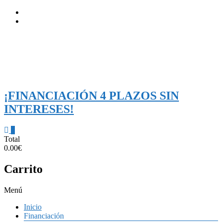
Saltar
al
contenido
Flux
¡FINANCIACIÓN 4 PLAZOS SIN
–
INTERESES!
Bomedia
0
Cortadoras
Total
y
0.00€
grabadoras
láser
Carrito
Menú
Inicio
Financiación