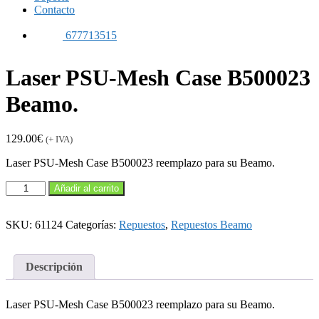
Contacto
677713515
Laser PSU-Mesh Case B500023
Beamo.
129.00
€
(+ IVA)
Laser PSU-Mesh Case B500023 reemplazo para su Beamo.
Laser
Añadir al carrito
PSU-
Mesh
Case
SKU:
61124
Categorías:
Repuestos
,
Repuestos Beamo
B500023
Beamo.
cantidad
Descripción
Laser PSU-Mesh Case B500023 reemplazo para su Beamo.